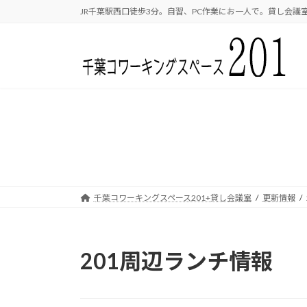
コ
ナ
JR千葉駅西口徒歩3分。自習、PC作業にお一人で。貸し会議室
ン
ビ
テ
ゲ
ン
ー
ツ
シ
へ
ョ
ス
ン
キ
に
ッ
移
プ
動
千葉コワーキングスペース201+貸し会議室
更新情報
201周辺ランチ情報