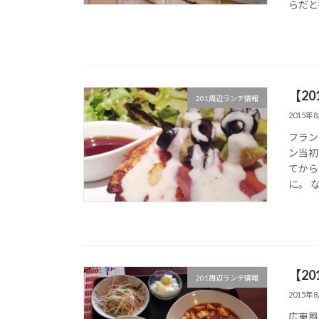
らだと徒
【2
201周辺ランチ情報
2015年
フラン
ン当初
てから
に。 
【2
201周辺ランチ情報
2015年
広東風