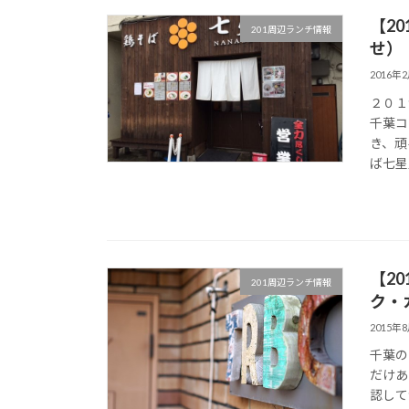
【2
201周辺ランチ情報
せ）
2016年
２０１
千葉コ
き、頑
ば七星
【2
201周辺ランチ情報
ク・
2015年
千葉の
だけあ
認して