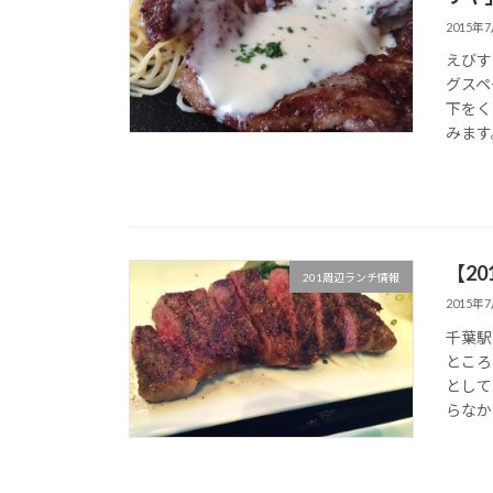
2015年
えびす
グスペ
下をく
みます。 
【2
201周辺ランチ情報
2015年
千葉駅
ところ
として
らなかっ