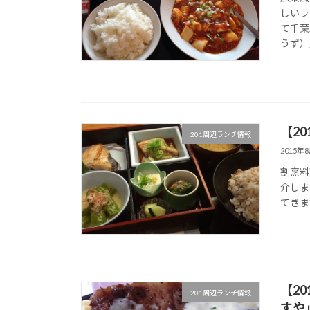
しいラ
て千葉
うず）
【2
201周辺ランチ情報
2015年
割烹料
介しま
てきます。
【2
201周辺ランチ情報
すや