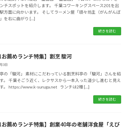
ンチスポットを紹介します。 千葉コワーキングスペース201を出
駅方面に向かいます。 そしてラーメン屋「頑々坊主（がんがんぼ
」を右に曲がり […]
続きを読む
01お薦めランチ特集】割烹 駿河
8月3日
亭の「駿河」 素材にこだわっている割烹料亭の「駿河」さんを紹
す。 千葉そごう近く、レクサスから一本入った道少し進むと見え
 https://www.k-suruga.net ランチは2種 […]
続きを読む
01お薦めランチ特集】創業40年の老舗洋食屋「えび
」