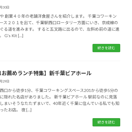
7月30日
や 創業４０年の老舗洋食屋さんを紹介します。 千葉コワーキン
ース２０１を出て、千葉駅西口ロータリー方面にいき、京成線の
ぐる道を進みます。 すると五叉路に出るので、左斜め前の道に進
G's Kit […]
続きを読む
01お薦めランチ特集】新千葉ビアホール
7月29日
西口から徒歩1分、千葉コワーキングスペース201から徒歩5分の
に隠れた名店がありました。 新千葉ビアホール 駅前なのに見落
しまいそうなたたずまいで、40年近く千葉に住んでいる私でも知
たお店。 夜 […]
続きを読む