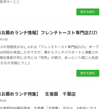
歩８〜 […]
続きを読む
01お薦めランチ情報】フレンチトースト専門店ZIZI
8月16日
スの雰囲気がおしゃれな『フレンチトースト専門店ZIZI』 オープ
は何回か来店したのですが、春からランチパスポートに掲載され
毎日長蛇の列に夕方には『完売』が続き、あっという間に人気店
なかなか気軽にラ […]
続きを読む
01お薦めランチ特集】 生香園 千葉店
8月4日
の家庭的中華料理店 生香園 「生香園」 今日は、お財布にやさ