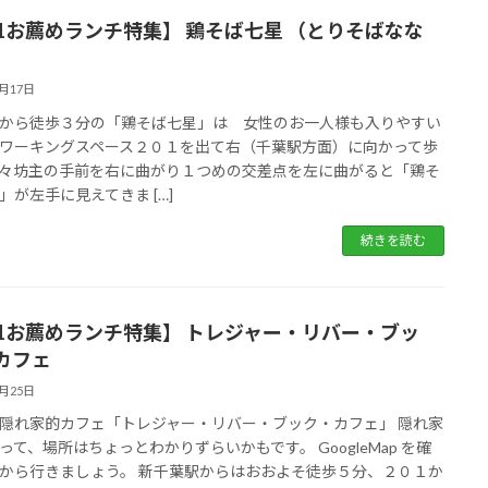
01お薦めランチ特集】 鶏そば七星 （とりそばなな
2月17日
から徒歩３分の「鶏そば七星」は 女性のお一人様も入りやすい
ワーキングスペース２０１を出て右（千葉駅方面）に向かって歩
々坊主の手前を右に曲がり１つめの交差点を左に曲がると「鶏そ
」が左手に見えてきま […]
続きを読む
01お薦めランチ特集】 トレジャー・リバー・ブッ
カフェ
8月25日
隠れ家的カフェ「トレジャー・リバー・ブック・カフェ」 隠れ家
って、場所はちょっとわかりずらいかもです。 GoogleMap を確
から行きましょう。 新千葉駅からはおおよそ徒歩５分、２０１か