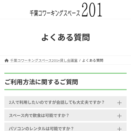
コ
ナ
ン
ビ
テ
ゲ
ン
ー
ツ
シ
へ
ョ
よくある質問
ス
ン
キ
に
ッ
移
プ
動
千葉コワーキングスペース201+貸し会議室
よくある質問
ご利用方法に関するご質問
2人で利用したいのですが会話しても大丈夫ですか？
スペース内で飲食は可能ですか？
パソコンのレンタルは可能ですか？