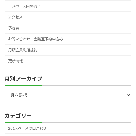
シ
スペース内の様子
ョ
アクセス
ン
予定表
お問い合わせ・会議室予約申込み
月額会員利用規約
更新情報
月別アーカイブ
月
別
ア
ー
カ
カテゴリー
イ
ブ
201スペースの日常 (68)