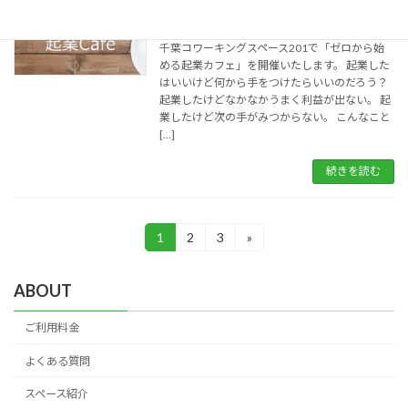
ゼロから始める起業カフェ
終了したイベント
2015年4月7日
千葉コワーキングスペース201で「ゼロから始
める起業カフェ」を開催いたします。 起業した
はいいけど何から手をつけたらいいのだろう？
起業したけどなかなかうまく利益が出ない。 起
業したけど次の手がみつからない。 こんなこと
[…]
続きを読む
投
1
2
3
»
固
固
固
定
定
定
稿
ペ
ペ
ペ
ABOUT
ナ
ー
ー
ー
ジ
ジ
ジ
ビ
ご利用料金
ゲ
よくある質問
ー
スペース紹介