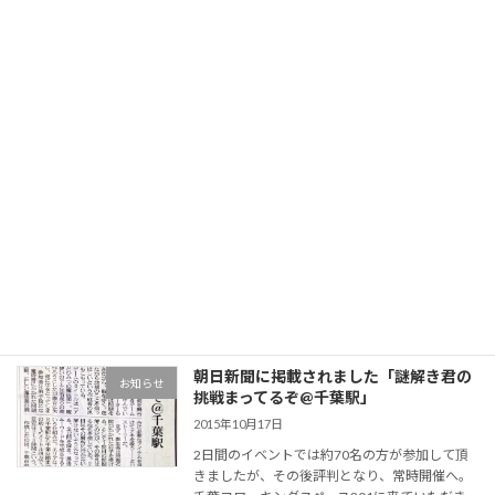
コ
ナ
ン
ビ
テ
ゲ
ン
ー
ツ
シ
へ
ョ
更新情報
ス
ン
キ
に
ッ
移
プ
動
千葉コワーキングスペース201+貸し会議室
更新情報
謎解き
謎解き
朝日新聞に掲載されました「謎解き君の
お知らせ
挑戦まってるぞ@千葉駅」
2015年10月17日
2日間のイベントでは約70名の方が参加して頂
きましたが、その後評判となり、常時開催へ。