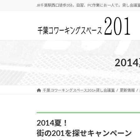
コ
ナ
JR千葉駅西口徒歩3分。自習、PC作業にお一人で。貸し会議室
ン
ビ
テ
ゲ
ン
ー
ツ
シ
へ
ョ
ス
ン
キ
に
20
ッ
移
プ
動
千葉コワーキングスペース201+貸し会議室
更新情報
2014夏！
街の201を探せキャンペーン