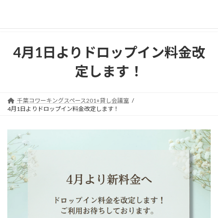
コ
ナ
ン
ビ
テ
ゲ
ン
ー
ツ
シ
4月1日よりドロップイン料金改
へ
ョ
ス
ン
定します！
キ
に
ッ
移
プ
動
千葉コワーキングスペース201+貸し会議室
4月1日よりドロップイン料金改定します！