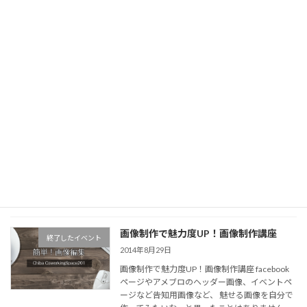
コ
ナ
ン
ビ
テ
ゲ
ン
ー
ツ
シ
へ
ョ
更新情報
ス
ン
キ
に
ッ
移
プ
動
千葉コワーキングスペース201+貸し会議室
更新情報
画像編集
画像編集
画像制作で魅力度UP！画像制作講座
終了したイベント
2014年8月29日
画像制作で魅力度UP！画像制作講座 facebook
ページやアメブロのヘッダー画像、イベントペ
ージなど告知用画像など、 魅せる画像を自分で