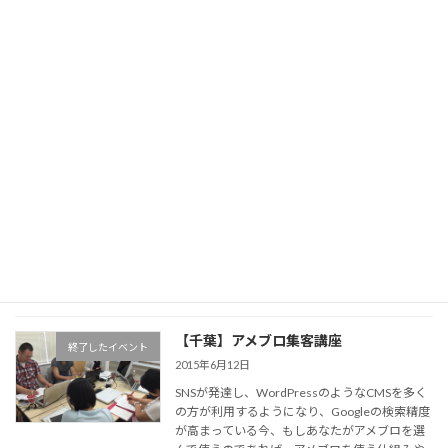
コ
ナ
ン
ビ
テ
ゲ
ン
ー
ツ
シ
へ
ョ
更新情報
ス
ン
キ
に
ッ
移
プ
動
千葉コワーキングスペース201+貸し会議室
更新情報
アメブロ
アメブロ
【千葉】アメブロ集客講座
終了したイベント
2015年6月12日
SNSが発達し、WordPressのようなCMSを多く
の方が利用するようになり、Googleの検索精度
が高まっている今、もしあなたがアメブロを選