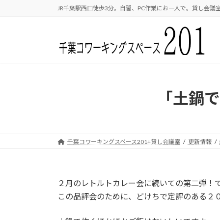
コ
ナ
JR千葉駅西口徒歩3分。自習、PC作業にお一人で。貸し会議室
ン
ビ
テ
ゲ
ン
ー
ツ
シ
へ
ョ
ス
ン
キ
に
「土鍋で
ッ
移
プ
動
千葉コワーキングスペース201+貸し会議室
更新情報
２月のレトルトカレー会に続いての第二弾！
この品評会のために、どけちで定評のある２