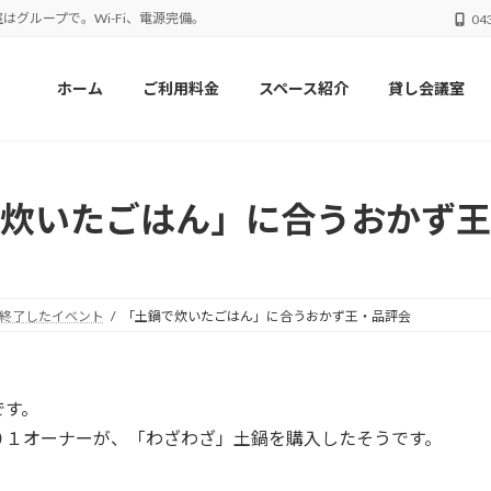
はグループで。Wi-Fi、電源完備。
04
ホーム
ご利用料金
スペース紹介
貸し会議室
炊いたごはん」に合うおかず王
終了したイベント
「土鍋で炊いたごはん」に合うおかず王・品評会
です。
０１オーナー
が、「わざわざ」土鍋を購入したそうです。