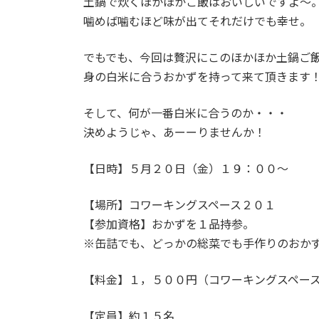
土鍋で炊くほかほかご飯はおいしいですよ〜
噛めば噛むほど味が出てそれだけでも幸せ。
でもでも、今回は贅沢にこのほかほか土鍋ご
身の白米に合うおかずを持って来て頂きます
そして、何が一番白米に合うのか・・・
決めようじゃ、あーーりませんか！
【日時】５月２０日（金）１９：００〜
【場所】コワーキングスペース２０１
【参加資格】おかずを１品持参。
※缶詰でも、どっかの総菜でも手作りのおか
【料金】１，５００円（コワーキングスペー
【定員】約１５名