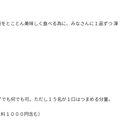
。
飯をとことん
美味しく食べる為に、みなさんに１品ずつ 渾
！
ずでも何で
も可。ただし１５名が１口はつまめる分量。
ス料１０００
円含む）