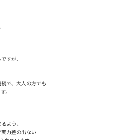
人
ちですが、
連続で、大人の方でも
ます。
来るよう、
で実力差の出ない