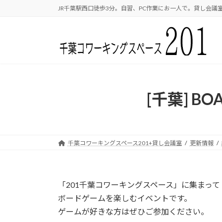
コ
ナ
JR千葉駅西口徒歩3分。自習、PC作業にお一人で。貸し会議室
ン
ビ
テ
ゲ
ン
ー
ツ
シ
へ
ョ
ス
ン
キ
に
[千葉] B
ッ
移
プ
動
千葉コワーキングスペース201+貸し会議室
更新情報
「201千葉コワーキングスペース」に集まって
ボードゲームを楽しむイベントです。
ゲームが好きな方はぜひご参加ください。