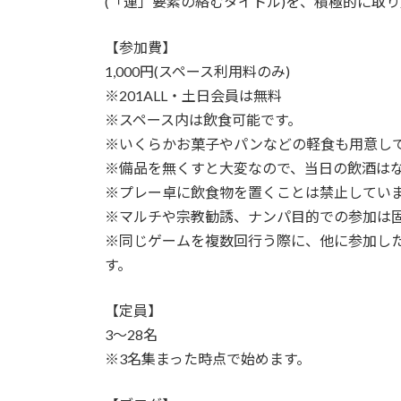
(「運」要素の絡むタイトル)を、積極的に取
【参加費】
1,000円(スペース利用料のみ)
※201ALL・土日会員は無料
※スペース内は飲食可能です。
※いくらかお菓子やパンなどの軽食も用意し
※備品を無くすと大変なので、当日の飲酒は
※プレー卓に飲食物を置くことは禁止してい
※マルチや宗教勧誘、ナンパ目的での参加は
※同じゲームを複数回行う際に、他に参加し
す。
【定員】
3～28名
※3名集まった時点で始めます。