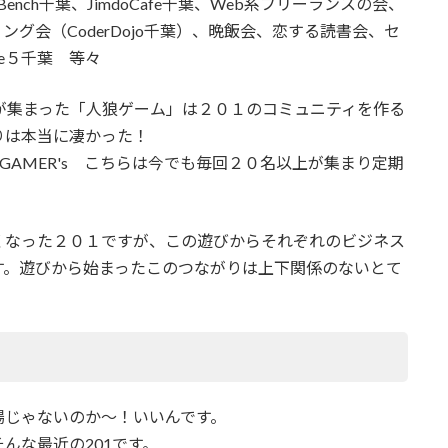
nch千葉、JimdoCafe千葉、Web系フリーランスの会、
ミング会（CoderDojo千葉）、晩飯会、恋する読書会、セ
te５千葉 等々
が集まった「人狼ゲーム」は２０１のコミュニティを作る
りは本当に凄かった！
 GAMER's こちらは今でも毎回２０名以上が集まり定期
くなった２０１ですが、この遊びからそれぞれのビジネス
す。遊びから始まったこのつながりは上下関係のないとて
場じゃないのか〜！いいんです。
んな最近の201です。