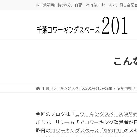
コ
ナ
JR千葉駅西口徒歩3分。自習、PC作業にお一人で。貸し会議室
ン
ビ
テ
ゲ
ン
ー
ツ
シ
へ
ョ
ス
ン
キ
に
こん
ッ
移
プ
動
千葉コワーキングスペース201+貸し会議室
更新情報
今回のブログは「
コワーキングスペース運営者限定ア
加して、リレー方式でコワーキング運営者が
昨日の
コワーキングスペース「SPOT3」
のス