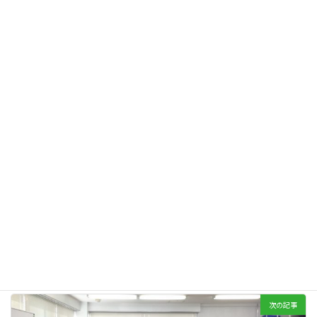
Bluesky
オーナーの日常から
カテゴリー
コワーキング運営者会議
女性起業家
起業
タグ
前の記事
たこ焼き会 in 201
2015年6月14日
次の記事